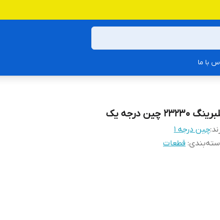
س با ما
رینگ 23230 چین درجه یک
ند:
چین درجه 1
ته‌بندی
:
قطعات