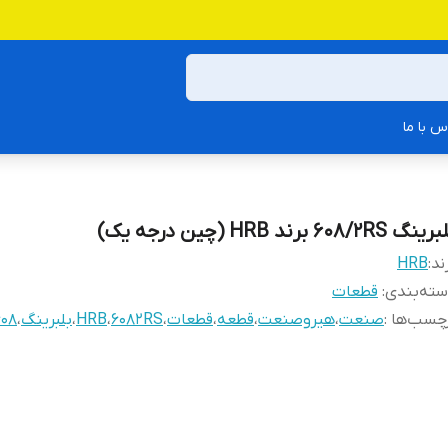
س با ما
نگ 608/2RS برند HRB (چین درجه یک)
ند:
HRB
ته‌بندی
:
قطعات
چسب‌ها :
صنعت
،
هیروصنعت
،
قطعه
،
قطعات
،
6082RS
،
HRB
،
بلبرینگ
،
608