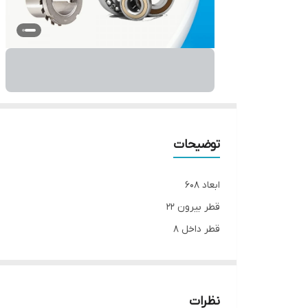
توضیحات
ابعاد 608
قطر بیرون 22
قطر داخل 8
ارتفاع7
نظرات