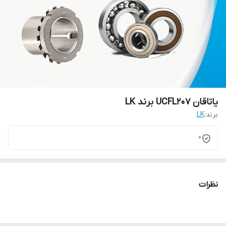
یاتاقان UCFL207 برند LK
برند:
LK
0
نظرات