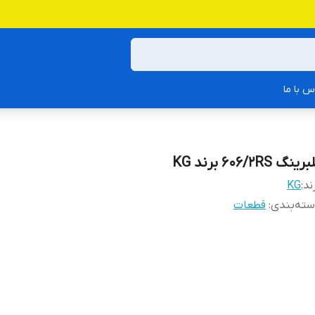
س با ما
رینگ 606/2RS برند KG
ند:
KG
ته‌بندی
:
قطعات