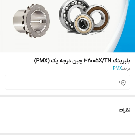
بلبرینگ 32005X/TN چین درجه یک (PMX)
برند:
PMX
0
نظرات