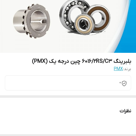
بلبرینگ 6016/2RS/C3 چین درجه یک (PMX)
برند:
PMX
0
نظرات