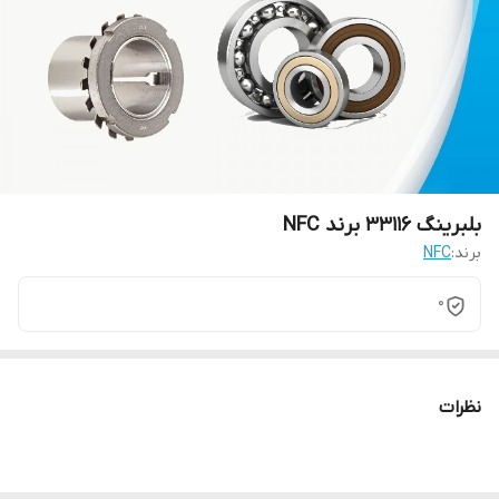
بلبرینگ 33116 برند NFC
برند:
NFC
0
نظرات