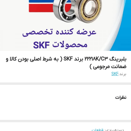
بلبرینگ 22218K/C3 برند SKF ( به شرط اصلی بودن کالا و
ضمانت مرجوعی )
برند:
SKF
نظرات
دسته‌بندی
:
قطعات