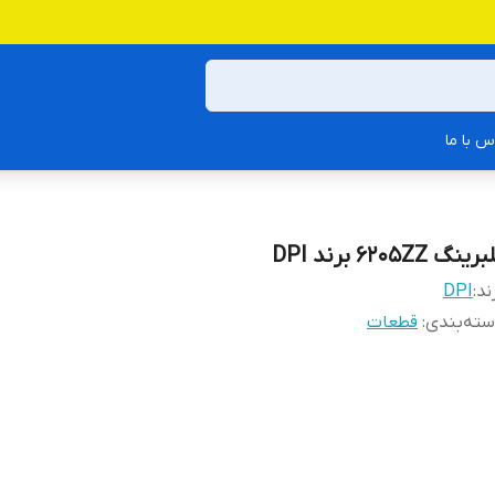
س با ما
رینگ 6205ZZ برند DPI
ند:
DPI
ته‌بندی
:
قطعات