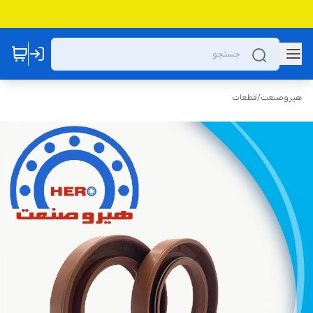
هیروصنعت
/
قطعات