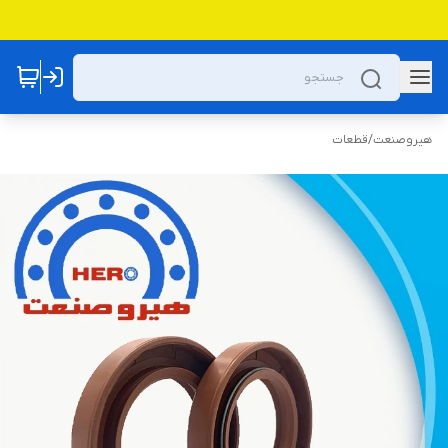
هیروصنعت
/
قطعات