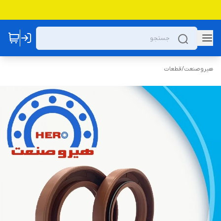
هیروصنعت
/
قطعات