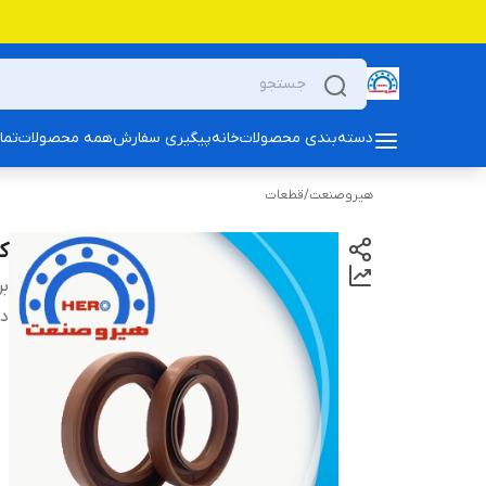
دسته‌بندی محصولات
خانه
پیگیری سفارش
همه محصولات
تما
هیروصنعت
/
قطعات
کا
بر
دس