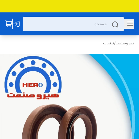
هیروصنعت
/
قطعات