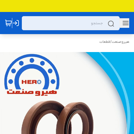
هیروصنعت
/
قطعات