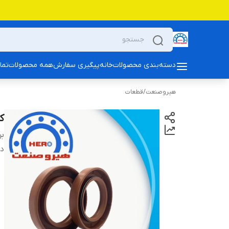
دسته‌بندی محصولات
خانه
پیگیری سفارش
همه محصولات
تما
هیروصنعت
/
قطعات
کا
بر
دس