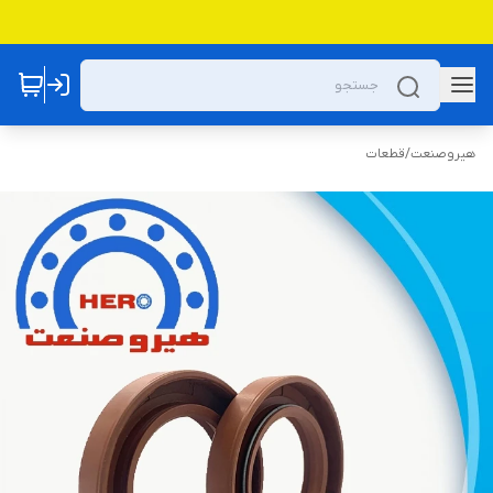
هیروصنعت
/
قطعات