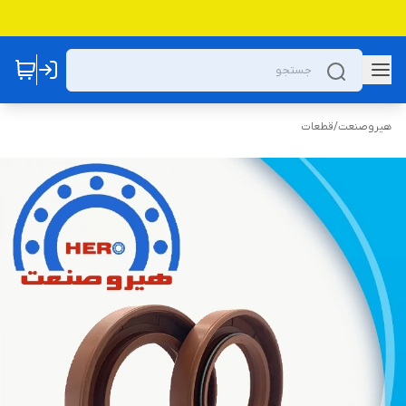
هیروصنعت
/
قطعات