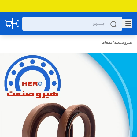
هیروصنعت
/
قطعات