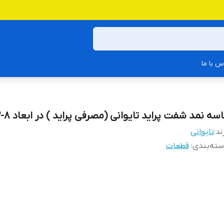
س با ما
سه نمد شفت پراید تایوانی (مصرفی پراید ) در ابعاد 8-22-38
ند:
تایوانی
ته‌بندی
:
قطعات