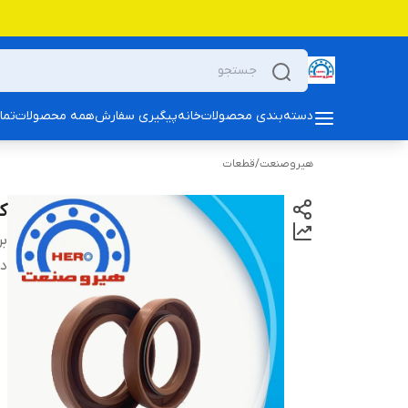
دسته‌بندی محصولات
خانه
پیگیری سفارش
همه محصولات
تما
هیروصنعت
/
قطعات
کا
بر
دس