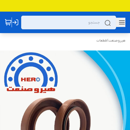
هیروصنعت
/
قطعات