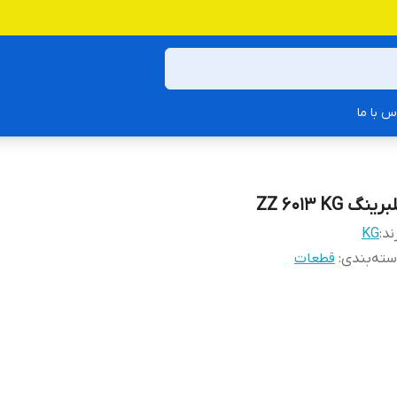
س با ما
رینگ ZZ 6013 KG
ند:
KG
ته‌بندی
:
قطعات