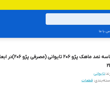
س با ما
2
ند:
تایوانی
ته‌بندی
:
قطعات