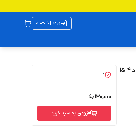
ورود | ثبت‌نام
کاسه نمد ماهک پژو 206 تایوانی (مصرفی پژو 206)در ابعاد 4-15-
0
130,000
افزودن به سبد خرید