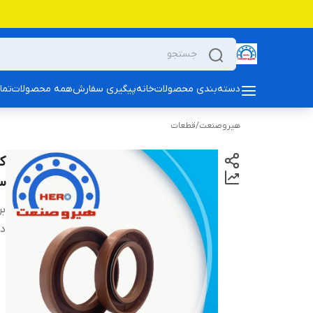
دسته‌بندی محصولات
خانه
پیگیری سفارش
همه محصولات
تما
هیروصنعت
/
قطعات
3
بر
دس