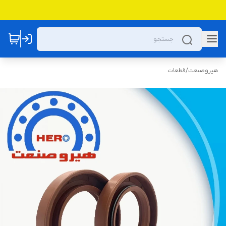
هیروصنعت
/
قطعات