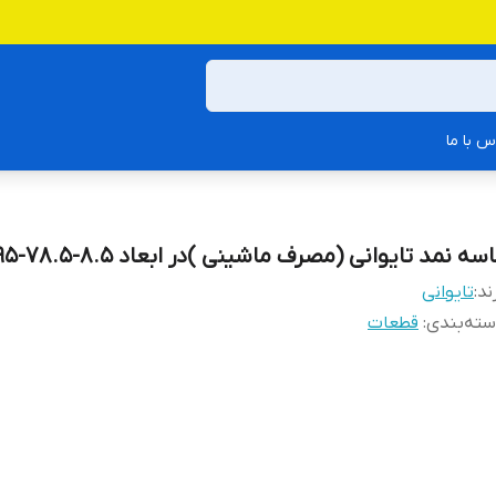
س با ما
سه نمد تایوانی (مصرف ماشینی )در ابعاد 8.5-78.5-95
ند:
تایوانی
ته‌بندی
:
قطعات