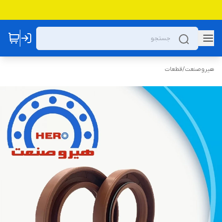
هیروصنعت
/
قطعات