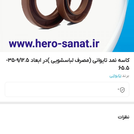
کاسه نمد تایوانی (مصرف لباسشویی )در ابعاد 9/12.5-35-
65.5
برند:
تایوانی
0
نظرات