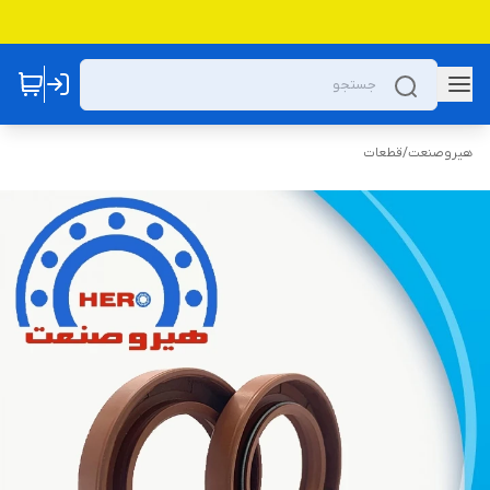
هیروصنعت
/
قطعات