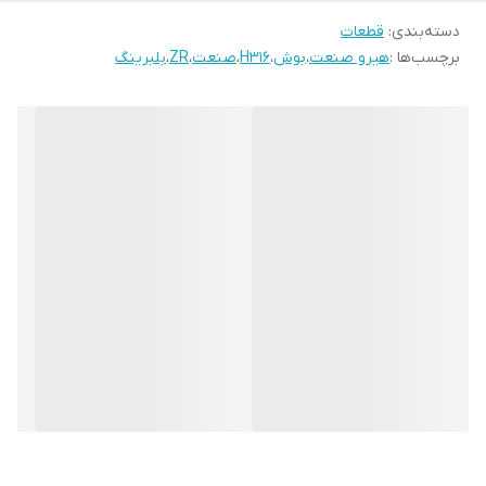
دسته‌بندی
:
قطعات
برچسب‌ها :
هیرو صنعت
،
بوش
،
H316
،
صنعت
،
ZR
،
بلبرینگ