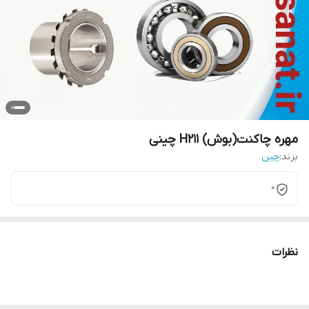
مهره چاکنت(بوش) H211 چینی
برند:
چین
0
نظرات