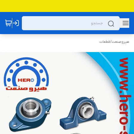
هیروصنعت
/
قطعات