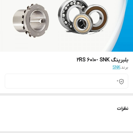
بلبرینگ 2RS 6010- SNK
برند:
SNK
0
نظرات