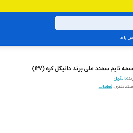
س با ما
مه تایم سمند ملی برند دانیگل کره (127)
ند:
دانگیل
ته‌بندی
:
قطعات