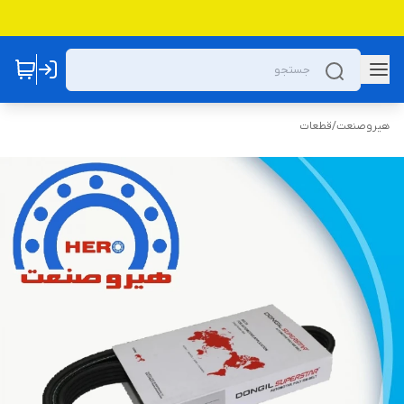
هیروصنعت
/
قطعات