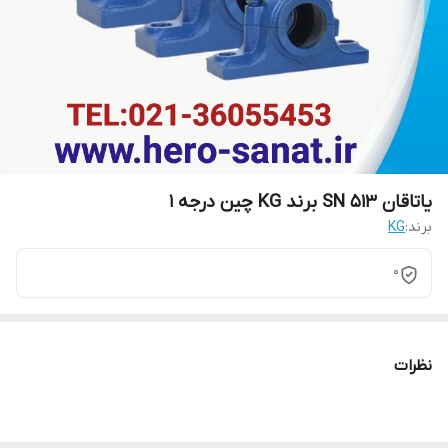
یاتاقان SN 513 برند KG چین درجه 1
برند:
KG
0
نظرات