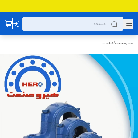
هیروصنعت
/
قطعات