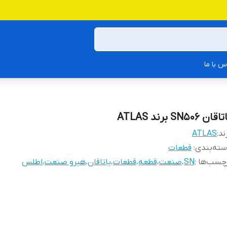
س با ما
قان SN506 برند ATLAS
ند:
ATLAS
ته‌بندی
:
قطعات
چسب‌ها :
SN
،
صنعت
،
قطعه
،
قطعات
،
یاتاقان
،
هیرو صنعت
،
اطلس