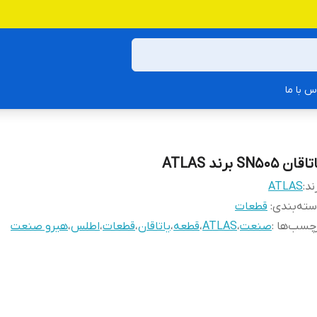
س با ما
قان SN505 برند ATLAS
ند:
ATLAS
ته‌بندی
:
قطعات
چسب‌ها :
صنعت
،
ATLAS
،
قطعه
،
یاتاقان
،
قطعات
،
اطلس
،
هیرو صنعت