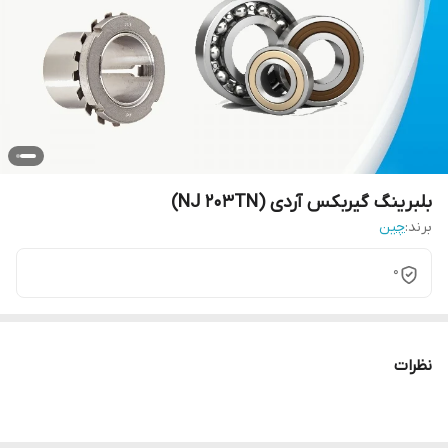
بلبرینگ گیربکس آردی (NJ 203TN)
برند:
چین
0
نظرات