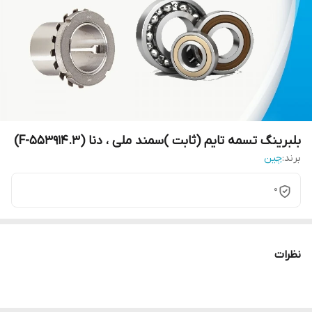
بلبرینگ تسمه تایم (ثابت )سمند ملی ، دنا (F-553914.3)
برند:
چین
0
نظرات