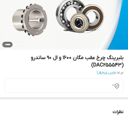
بلبرینگ چرخ عقب مگان 1600 و ال 90 ساندرو
(DAC255543)
برند:
چین درجه 1
0
نظرات