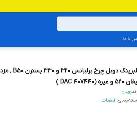
س با ما
 520 و غیره (DAC 407440 )
ند:
چین
ته‌بندی
:
قطعات