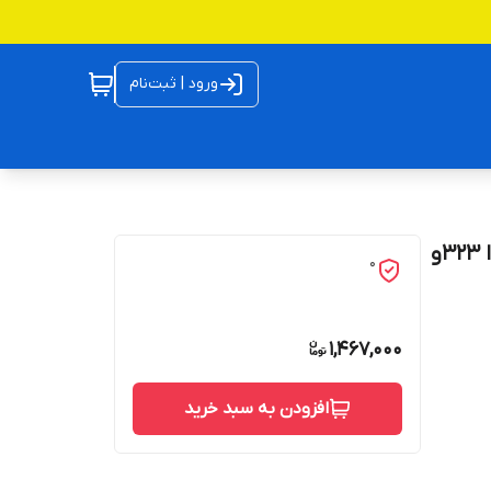
ورود | ثبت‌نام
بلبرینگ دوبل چرخ برلیانس 320 و 330 بسترن B50 , مزدا 323و
0
1,467,000
افزودن به سبد خرید