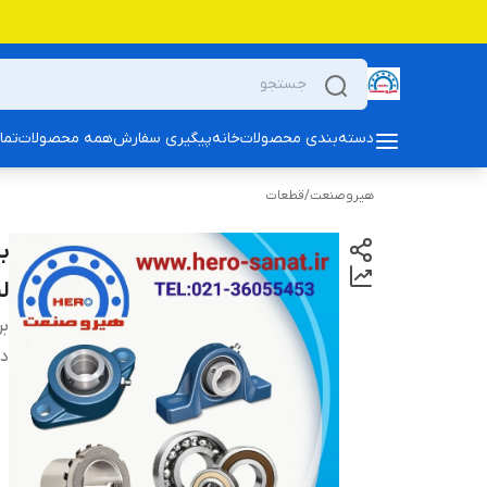
دسته‌بندی محصولات
خانه
پیگیری سفارش
همه محصولات
تما
هیروصنعت
/
قطعات
لیفان
بر
دس