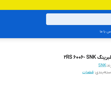
س با ما
رینگ 2RS 6006- SNK
ند:
SNK
ته‌بندی
:
قطعات