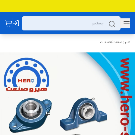
هیروصنعت
/
قطعات