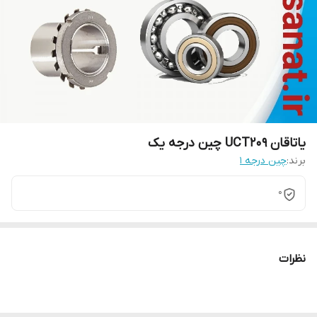
یاتاقان UCT209 چین درجه یک
برند:
چین درجه 1
0
نظرات