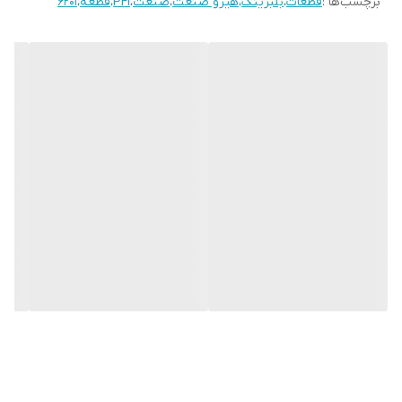
برچسب‌ها :
قطعات
،
بلبرینگ
،
هیرو صنعت
،
صنعت
،
PFI
،
قطعه
،
6201