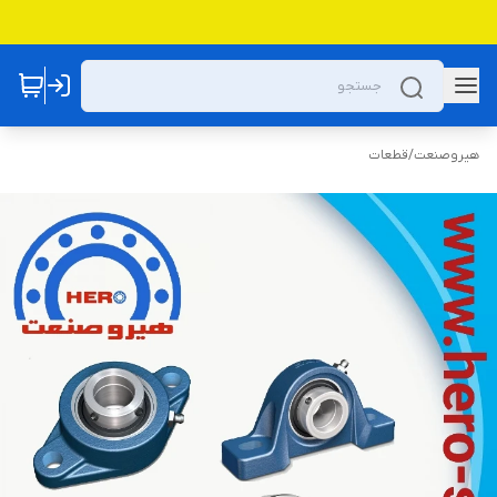
هیروصنعت
/
قطعات