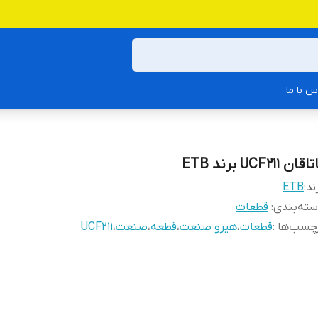
س با ما
اقان UCF211 برند ETB
ند:
ETB
ته‌بندی
:
قطعات
چسب‌ها :
قطعات
،
هیرو صنعت
،
قطعه
،
صنعت
،
UCF211