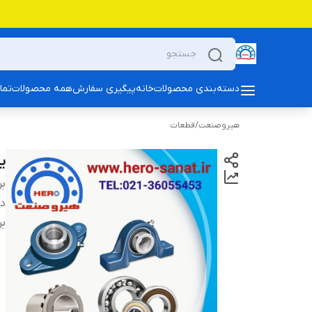
دسته‌بندی محصولات
خانه
پیگیری سفارش
همه محصولات
تما
هیروصنعت
/
قطعات
یات
بر
دس
بر