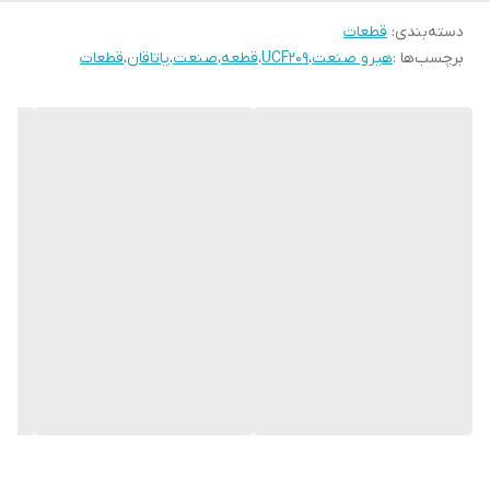
دسته‌بندی
:
قطعات
برچسب‌ها :
هیرو صنعت
،
UCF209
،
قطعه
،
صنعت
،
یاتاقان
،
قطعات