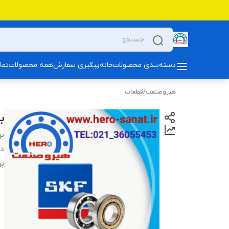
دسته‌بندی محصولات
خانه
پیگیری سفارش
همه محصولات
تما
هیروصنعت
/
قطعات
بلبرین
بر
دس
بر