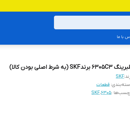
س با ما
گ 6305C3 برندSKF (به شرط اصلی بودن کالا)
ند:
SKF
ته‌بندی
:
قطعات
چسب‌ها :
6305
،
SKF