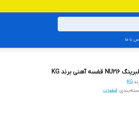
س با ما
ینگ NU216 قفسه آهنی برند KG
ند:
KG
ته‌بندی
:
قطعات