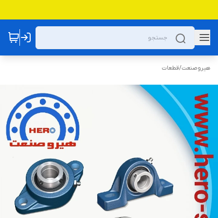
هیروصنعت
/
قطعات