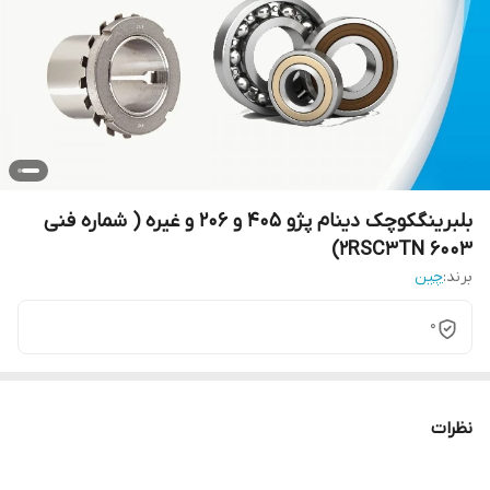
بلبرینگکوچک دینام پژو 405 و 206 و غیره ( شماره فنی
6003 2RSC3TN)
برند:
چین
0
نظرات