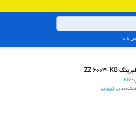
س با ما
رینگ ZZ 6003- KG
ند:
KG
ته‌بندی
:
قطعات